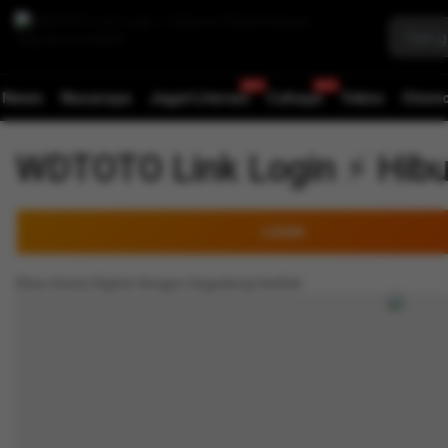
News
Nusaraya
Jagat Literasi
Cahaya
Tekno
Otomo
WDTOTO Link Login ⚡ Hibu
LOGIN
Situs Game Digital dengan Segudang Hadiah