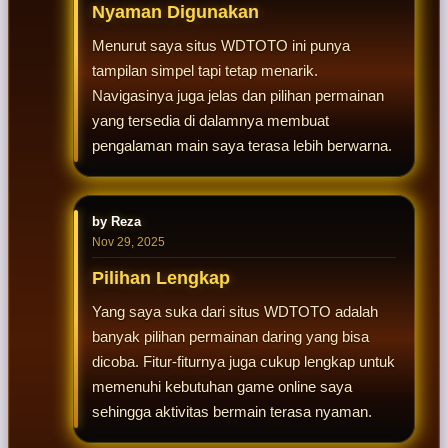
Nyaman Digunakan
Menurut saya situs WDTOTO ini punya
tampilan simpel tapi tetap menarik.
Navigasinya juga jelas dan pilihan permainan
yang tersedia di dalamnya membuat
pengalaman main saya terasa lebih berwarna.
by Reza
Nov 29, 2025
Pilihan Lengkap
Yang saya suka dari situs WDTOTO adalah
banyak pilihan permainan daring yang bisa
dicoba. Fitur-fiturnya juga cukup lengkap untuk
memenuhi kebutuhan game online saya
sehingga aktivitas bermain terasa nyaman.