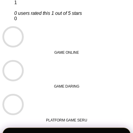
1
0 users rated this 1 out of 5 stars
0
GAME ONLINE
GAME DARING
PLATFORM GAME SERU