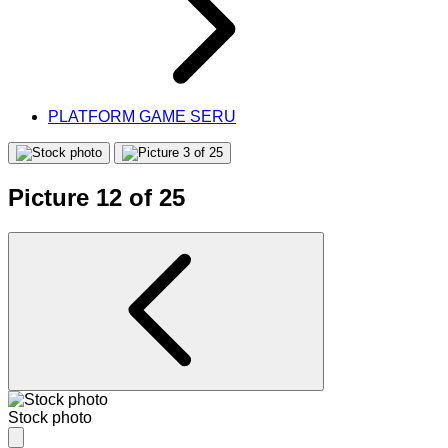
PLATFORM GAME SERU
Picture 12 of 25
Stock photo